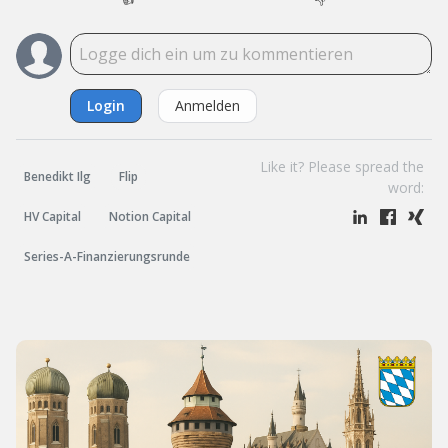
Login
Anmelden
Like it? Please spread the
Benedikt Ilg
Flip
word:
HV Capital
Notion Capital
Series-A-Finanzierungsrunde