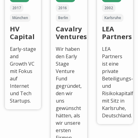
2017
2016
2002
München
Berlin
Karlsruhe
HV
Cavalry
LEA
Capital
Ventures
Partners
Early-stage
Wir haben
LEA
and
den Early
Partners
Growth VC
Stage
ist eine
mit Fokus
Venture
private
auf
Fund
Beteiligungs-
Internet
gegründet,
und
und Tech
den wir
Risikokapitalfi
Startups.
uns
mit Sitz in
gewünscht
Karlsruhe,
hätten, als
Deutschland.
wir unsere
ersten
Firmen