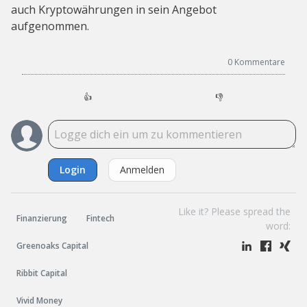
auch Kryptowährungen in sein Angebot
aufgenommen.
0
Kommentare
👍
👎
Login
Anmelden
Like it? Please spread the
Finanzierung
Fintech
word:
Greenoaks Capital
Ribbit Capital
Vivid Money