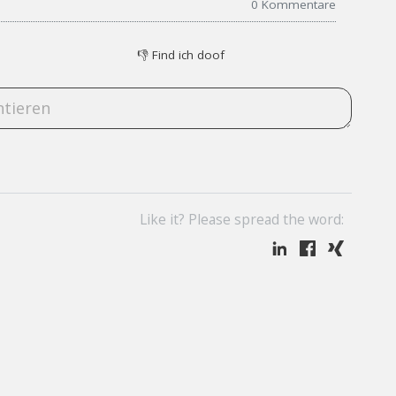
0
Kommentare
👎
Find ich doof
Like it? Please spread the word: