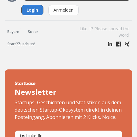
Login
Anmelden
Like it? Please spread the
Bayern
Söder
word:
Start?Zuschuss!
Newsletter
Startups, Geschichten und Statistiken aus dem
deutschen Startup-Ökosystem direkt in deinen
Posteingang. Abonnieren mit 2 Klicks. Noice.
LinkedIn