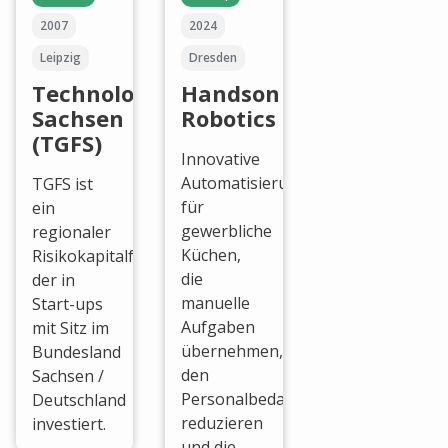
2007
2024
Leipzig
Dresden
Technologiegründerfonds
Handson
Sachsen
Robotics
(TGFS)
Innovative
Automatisierungslösungen
TGFS ist
für
ein
gewerbliche
regionaler
Küchen,
Risikokapitalfonds,
die
der in
manuelle
Start-ups
Aufgaben
mit Sitz im
übernehmen,
Bundesland
den
Sachsen /
Personalbedarf
Deutschland
reduzieren
investiert.
und die