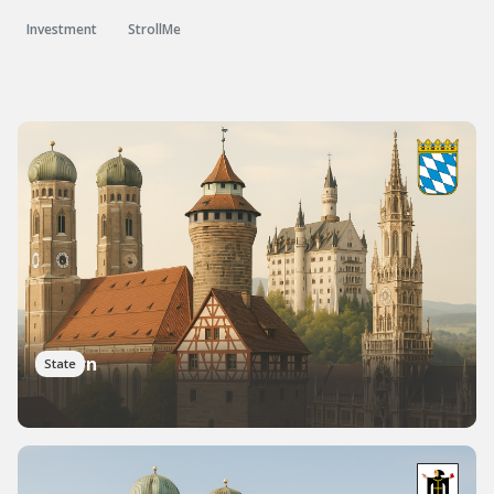
Investment
StrollMe
Bayern
State