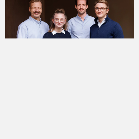
News
Integral übernimmt cleverlohn
und gibt Finanzierung bekannt
cleverlohn bleibt eigenständig. Neue Finanzierung
erhöht das Gesamtvolumen auf 12 Mio. Euro und
ermöglicht beschleunigte Produktentwicklung.