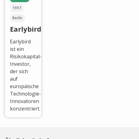
1997
Berlin
Earlybird
Earlybird
ist ein
Risikokapital-
Investor,
der sich
auf
europäische
Technologie-
Innovatoren
konzentriert.