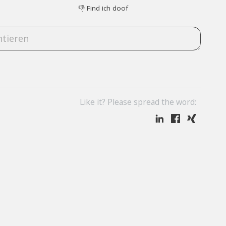
👎
Find ich doof
Like it? Please spread the word: