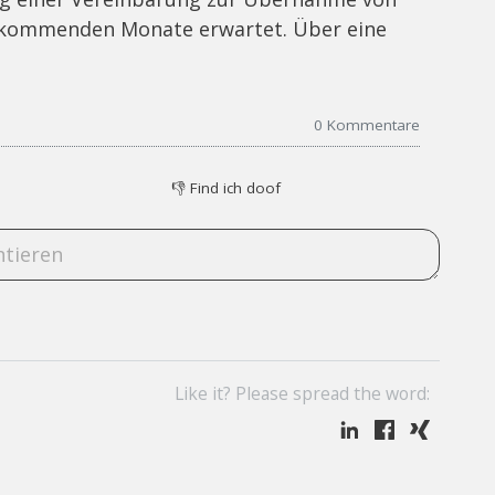
ie kommenden Monate erwartet. Über eine
0
Kommentare
👎
Find ich doof
Like it? Please spread the word: