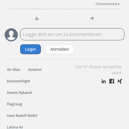
0
Kommentare
👍
👎
Login
Anmelden
Like it? Please spread the
Air Alsie
Aviation
word:
Businnesflight
Dennis Rybasch
Flugzeug
Hans Rudolf Wöhrl
Lalona Air