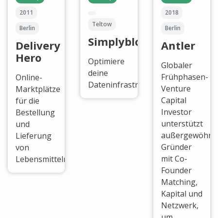
2011
2018
Teltow
Berlin
Berlin
Simplyblock
Delivery
Antler
Hero
Optimiere
Globaler
deine
Frühphasen-
Online-
Dateninfrastruktur
Venture
Marktplätze
Capital
für die
Investor
Bestellung
unterstützt
und
außergewöhnli
Lieferung
Gründer
von
mit Co-
Lebensmitteln.
Founder
Matching,
Kapital und
Netzwerk,
um