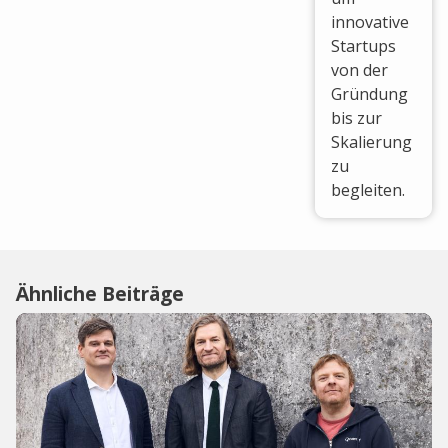
innovative
Startups
von der
Gründung
bis zur
Skalierung
zu
begleiten.
Ähnliche Beiträge