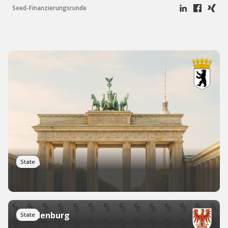
Seed-Finanzierungsrunde
Berlin
State
Brandenburg
State