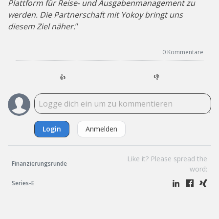
Plattform für Reise- und Ausgabenmanagement zu
werden. Die Partnerschaft mit Yokoy bringt uns
diesem Ziel näher.
“
0
Kommentare
👍
👎
Login
Anmelden
Like it? Please spread the
Finanzierungsrunde
word:
Series-E