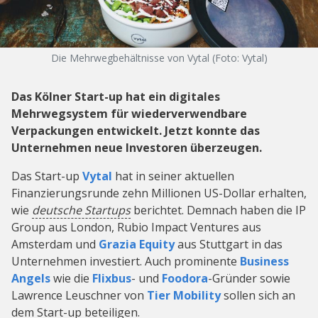
Die Mehrwegbehältnisse von Vytal (Foto: Vytal)
Das Kölner Start-up hat ein digitales
Mehrwegsystem für wiederverwendbare
Verpackungen entwickelt. Jetzt konnte das
Unternehmen neue Investoren überzeugen.
Das Start-up
Vytal
hat in seiner aktuellen
Finanzierungsrunde zehn Millionen US-Dollar erhalten,
wie
deutsche Startups
berichtet.
Demnach haben
die IP
Group aus London, Rubio Impact Ventures aus
Amsterdam und
Grazia Equity
aus Stuttgart in das
Unternehmen investiert. Auch prominente
Business
Angels
wie die
Flixbus
- und
Foodora
-Gründer sowie
Lawrence Leuschner von
Tier Mobility
sollen sich an
dem Start-up beteiligen.