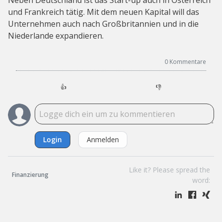
Neben Deutschland ist das Start-up auch in Österreich
und Frankreich tätig. Mit dem neuen Kapital will das
Unternehmen auch nach Großbritannien und in die
Niederlande expandieren.
0
Kommentare
👍
👎
Login
Anmelden
Like it? Please spread the
Finanzierung
word: