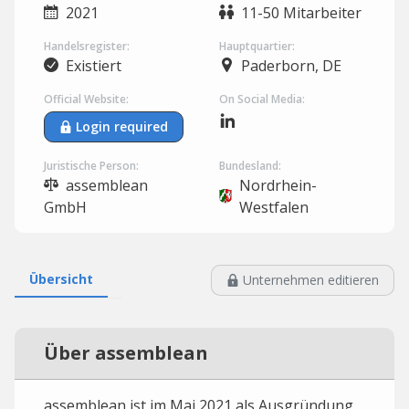
2021
11-50 Mitarbeiter
Handelsregister:
Hauptquartier:
Existiert
Paderborn, DE
Official Website:
On Social Media:
Login required
Juristische Person:
Bundesland:
assemblean
Nordrhein-
GmbH
Westfalen
Übersicht
Unternehmen editieren
Über assemblean
assemblean ist im Mai 2021 als Ausgründung