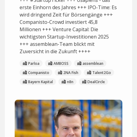
+++ #StartupTicker +++ osapiens - das
erste Einhorn des Jahres +++ IPO-Time: Es
wird dringend Zeit für Börsengänge +++
Companisto-Crowd investiert 45,8
Millionen +++ Venture Capital: Die
wichtigsten Startup-Investitionen 2025
+++ assemblean-Team blickt mit
Zuversicht in die Zukunft ++++
Parloa
AMBOSS
assemblean
Companisto
2NA Fish
Talent2Go
Bayern Kapital
n8n
DealCircle