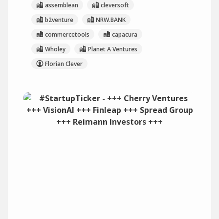
assemblean
cleversoft
b2venture
NRW.BANK
commercetools
capacura
Wholey
Planet A Ventures
Florian Clever