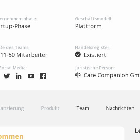
ernehmensphase:
Geschäftsmodell:
artup-Phase
Plattform
ße des Teams:
Handelsregister:
11-50 Mitarbeiter
Existiert
Social Media:
Juristische Person:
Care Companion G
nanzierung
Produkt
Team
Nachrichten
L
rnommen