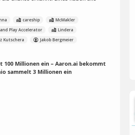
nna
careship
McMakler
 and Play Accelerator
Lindera
z Kutschera
Jakob Bergmeier