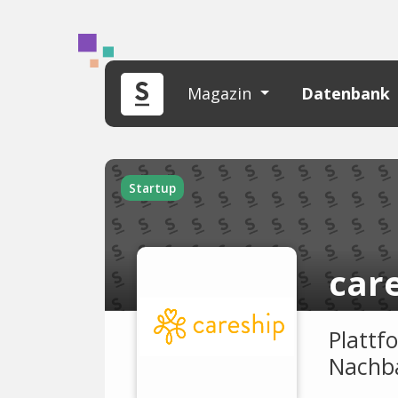
Magazin
Datenbank
Startup
car
Plattfo
Nachba