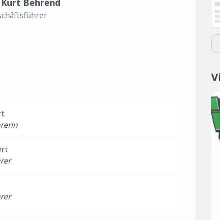
 Kurt Behrend
chäftsführer
V
rt
rerin
ert
rer
rer