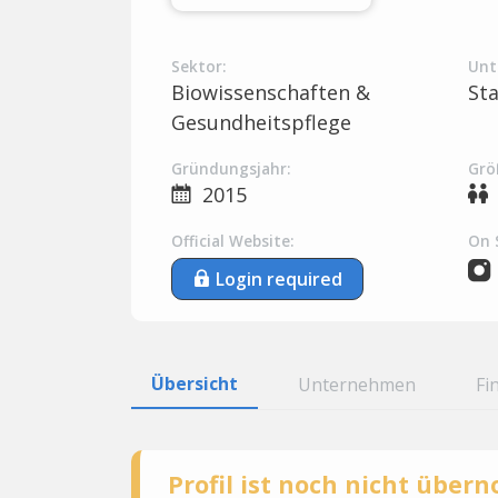
Sektor:
Unt
Biowissenschaften &
St
Gesundheitspflege
Gründungsjahr:
Grö
2015
Official Website:
On 
Login required
Übersicht
Unternehmen
Fi
Profil ist noch nicht übe