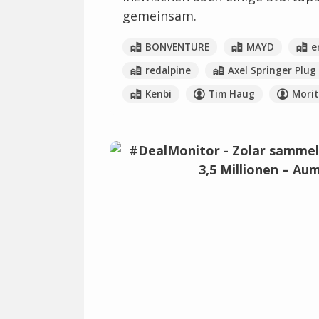
gemeinsam.
BONVENTURE
MAYD
e
redalpine
Axel Springer Plug
Kenbi
Tim Haug
Morit