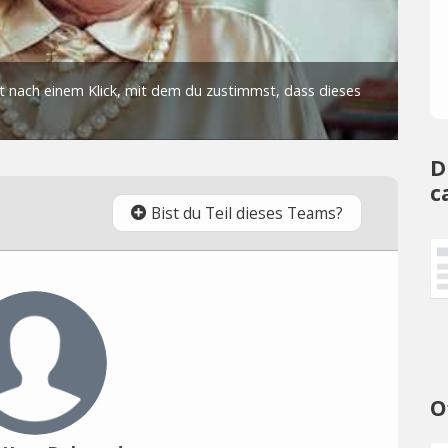
D
c
Bist du Teil dieses Teams?
O