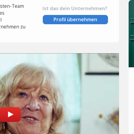
lysten-Team
Ist das dein Unternehmen?
es
Profil übernehmen
l
rnehmen zu