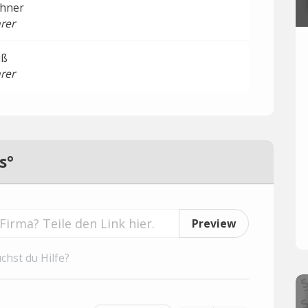
chner
rer
uß
rer
s°
Preview
chst du Hilfe?