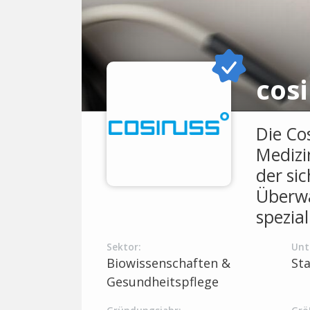
cos
Die Cos
Medizi
der si
Überwa
spezial
Sektor:
Unt
Biowissenschaften &
St
Gesundheitspflege