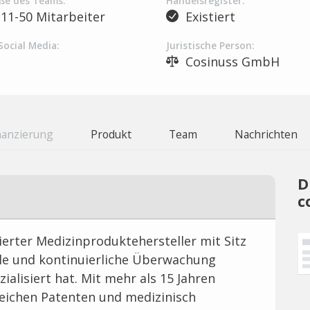
ße des Teams:
Handelsregister:
11-50 Mitarbeiter
Existiert
Social Media:
Juristische Person:
Cosinuss GmbH
nanzierung
Produkt
Team
Nachrichten
D
c
zierter Medizinproduktehersteller mit Sitz
ile und kontinuierliche Überwachung
alisiert hat. Mit mehr als 15 Jahren
eichen Patenten und medizinisch