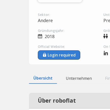
Sektor:
Unt
Andere
Pr
Gründungsjahr:
Grö
2018
Official Website:
On 
Login required
Übersicht
Unternehmen
Fi
Über roboflat