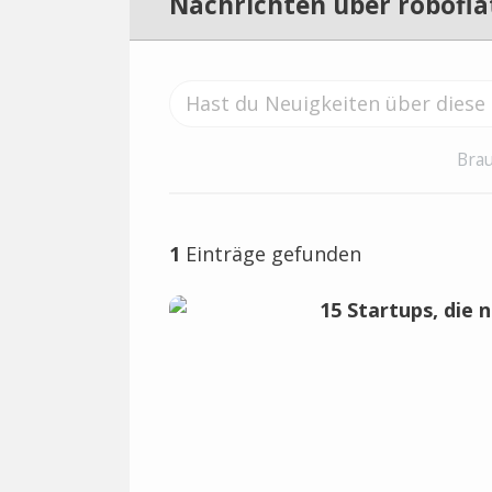
Nachrichten über robofla
Brau
1
Einträge gefunden