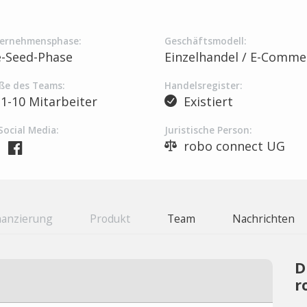
ernehmensphase:
Geschäftsmodell:
e-Seed-Phase
Einzelhandel / E-Comme
ße des Teams:
Handelsregister:
1-10 Mitarbeiter
Existiert
Social Media:
Juristische Person:
robo connect UG
nanzierung
Produkt
Team
Nachrichten
D
r