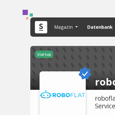
Magazin
Datenbank
Startup
rob
robofl
Service