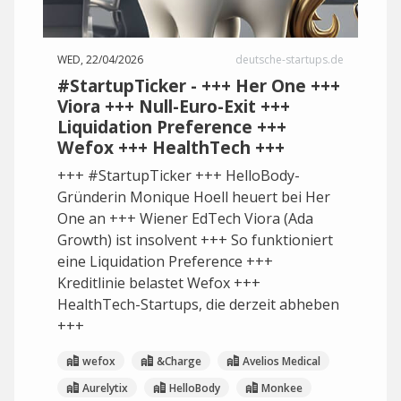
WED, 22/04/2026
deutsche-startups.de
#StartupTicker - +++ Her One +++
Viora +++ Null-Euro-Exit +++
Liquidation Preference +++
Wefox +++ HealthTech +++
+++ #StartupTicker +++ HelloBody-
Gründerin Monique Hoell heuert bei Her
One an +++ Wiener EdTech Viora (Ada
Growth) ist insolvent +++ So funktioniert
eine Liquidation Preference +++
Kreditlinie belastet Wefox +++
HealthTech-Startups, die derzeit abheben
+++
wefox
&Charge
Avelios Medical
Aurelytix
HelloBody
Monkee