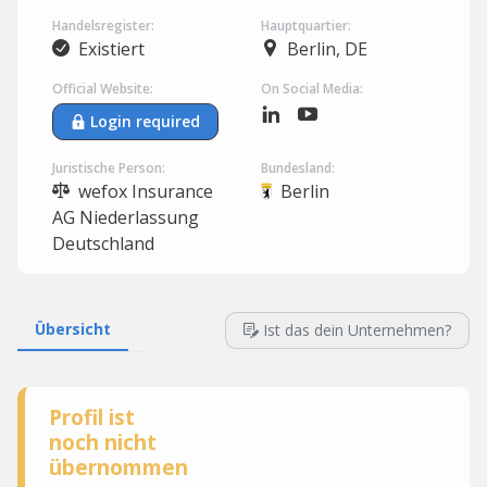
Handelsregister:
Hauptquartier:
Existiert
Berlin, DE
Official Website:
On Social Media:
Login required
Juristische Person:
Bundesland:
wefox Insurance
Berlin
AG Niederlassung
Deutschland
Übersicht
Ist das dein Unternehmen?
Profil ist
noch nicht
übernommen