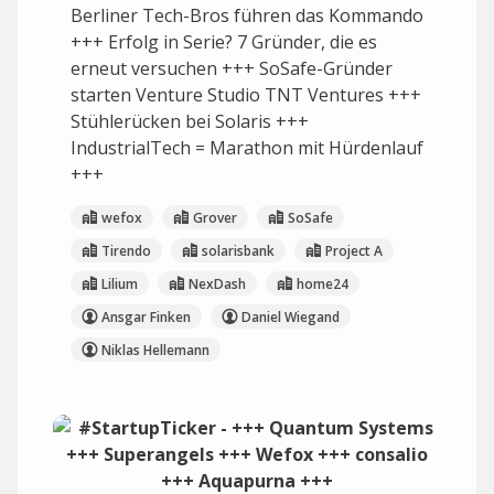
Berliner Tech-Bros führen das Kommando
+++ Erfolg in Serie? 7 Gründer, die es
erneut versuchen +++ SoSafe-Gründer
starten Venture Studio TNT Ventures +++
Stühlerücken bei Solaris +++
IndustrialTech = Marathon mit Hürdenlauf
+++
wefox
Grover
SoSafe
Tirendo
solarisbank
Project A
Lilium
NexDash
home24
Ansgar Finken
Daniel Wiegand
Niklas Hellemann