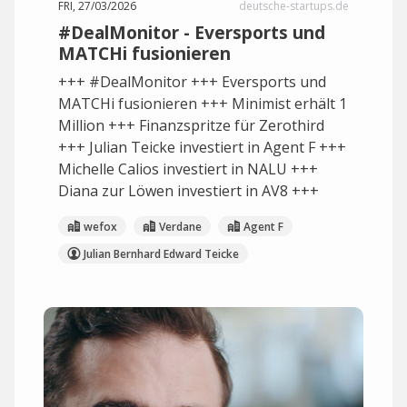
FRI, 27/03/2026
deutsche-startups.de
#DealMonitor - Eversports und
MATCHi fusionieren
+++ #DealMonitor +++ Eversports und
MATCHi fusionieren +++ Minimist erhält 1
Million +++ Finanzspritze für Zerothird
+++ Julian Teicke investiert in Agent F +++
Michelle Calios investiert in NALU +++
Diana zur Löwen investiert in AV8 +++
wefox
Verdane
Agent F
Julian Bernhard Edward Teicke