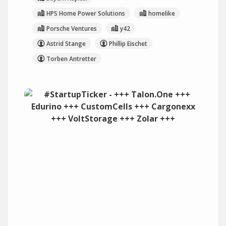
HPS Home Power Solutions
homelike
Porsche Ventures
y42
Astrid Stange
Phillip Eischet
Torben Antretter