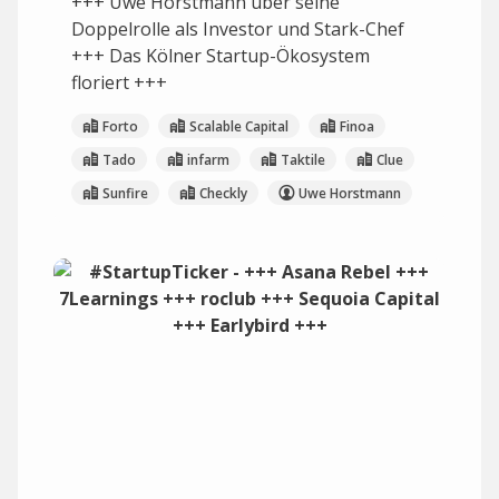
+++ Uwe Horstmann über seine
Doppelrolle als Investor und Stark-Chef
+++ Das Kölner Startup-Ökosystem
floriert +++
Forto
Scalable Capital
Finoa
Tado
infarm
Taktile
Clue
Sunfire
Checkly
Uwe Horstmann