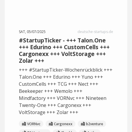
SAT, 05/07/2025
deutsche-startups.de
#StartupTicker - +++ Talon.One
+++ Edurino +++ CustomCells +++
Cargonexx +++ VoltStorage +++
Zolar +++
+++ #StartupTicker-Wochenrückblick +++
Talon.One +++ Edurino +++ Yuno +++
CustomCells +++ TCG +++ Nect +++
Beekeeper +++ Wemolo +++
Mindfactory +++ VORNvc +++ Nineteen
Twenty-One +++ Cargonexx +++
VoltStorage +++ Zolar +++
VORNvc
Cargonexx
b2venture