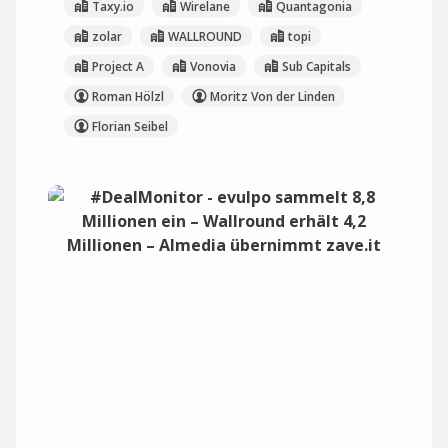
Taxy.io
Wirelane
Quantagonia
zolar
WALLROUND
topi
Project A
Vonovia
Sub Capitals
Roman Hölzl
Moritz Von der Linden
Florian Seibel