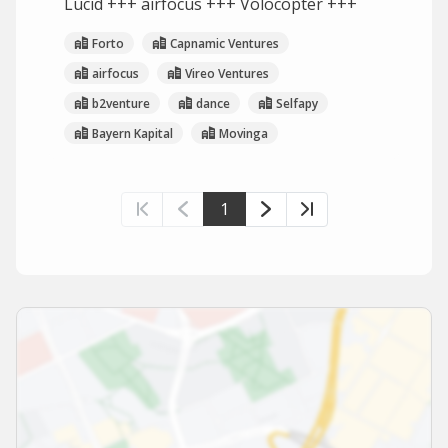
Lucid +++ airfocus +++ Volocopter +++
Forto
Capnamic Ventures
airfocus
Vireo Ventures
b2venture
dance
Selfapy
Bayern Kapital
Movinga
1