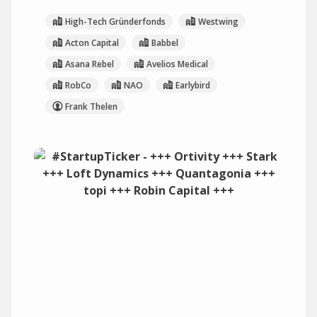
High-Tech Gründerfonds
Westwing
Acton Capital
Babbel
Asana Rebel
Avelios Medical
RobCo
NAO
Earlybird
Frank Thelen