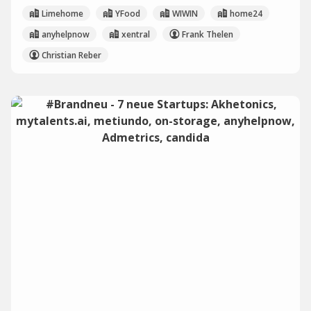
Limehome
YFood
WIWIN
home24
anyhelpnow
xentral
Frank Thelen
Christian Reber