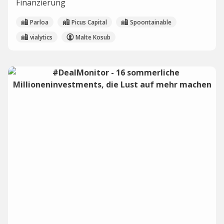
Finanzierung
Parloa
Picus Capital
Spoontainable
vialytics
Malte Kosub