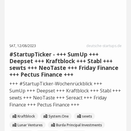
SAT, 12/08/2023
deutsche-startups.de
#StartupTicker - +++ SumUp +++
Deepset +++ Kraftblock +++ Stabl +++
sewts +++ NeoTaste +++ Friday Finance
+++ Pectus Finance +++
+++ #StartupTicker-Wochenrückblick +++
SumUp +++ Deepset +++ Kraftblock +++ Stabl +++
sewts +++ NeoTaste +++ Sereact +++ Friday
Finance +++ Pectus Finance +++
Kraftblock
System.One
sewts
Lunar Ventures
Burda Principal Investments