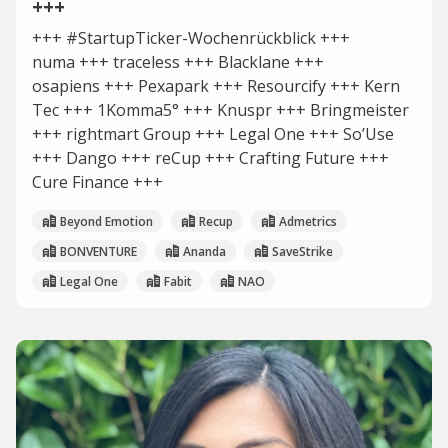
+++
+++ #StartupTicker-Wochenrückblick +++
numa +++ traceless +++ Blacklane +++
osapiens +++ Pexapark +++ Resourcify +++ Kern
Tec +++ 1Komma5° +++ Knuspr +++ Bringmeister
+++ rightmart Group +++ Legal One +++ So’Use
+++ Dango +++ reCup +++ Crafting Future +++
Cure Finance +++
Beyond Emotion
Recup
Admetrics
BONVENTURE
Ananda
SaveStrike
Legal One
Fabit
NAO