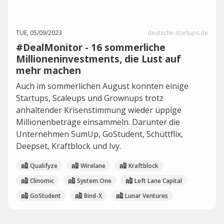
TUE, 05/09/2023
deutsche-startups.de
#DealMonitor - 16 sommerliche
Millioneninvestments, die Lust auf
mehr machen
Auch im sommerlichen August konnten einige
Startups, Scaleups und Grownups trotz
anhaltender Krisenstimmung wieder üppige
Millionenbeträge einsammeln. Darunter die
Unternehmen SumUp, GoStudent, Schüttflix,
Deepset, Kraftblock und Ivy.
Qualifyze
Wirelane
Kraftblock
Clinomic
System.One
Left Lane Capital
GoStudent
Bind-X
Lunar Ventures