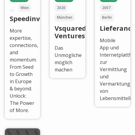
Wien
2020
2007
Speedinvest
München
Berlin
Vsquared
Lieferand
More
Ventures
expertise,
Mobile
connections,
App und
Das
and
Internetplattf
Unmögliche
momentum.
zur
möglich
From Seed
Vermittlung
machen
to Growth
und
in Europe
Vermarktung
& beyond.
von
Unlock:
Lebensmittelbe
The Power
of More.