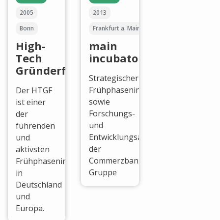
2005
2013
Bonn
Frankfurt a. Main
High-
main
Tech
incubator
Gründerfonds
Strategischer
Frühphaseninvestor
Der HTGF
sowie
ist einer
Forschungs-
der
und
führenden
Entwicklungsabteilung
und
der
aktivsten
Commerzbank-
Frühphaseninvestoren
Gruppe
in
Deutschland
und
Europa.