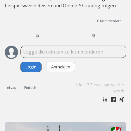
beispielsweise Reisen und Online-Shopping folgen.
0
Kommentare
👍
👎
Login
Anmelden
Like it? Please spread the
etvas
Fintech
word: