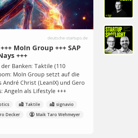
deutsche-startups.de
e +++ MoIn Group +++ SAP
Nays +++
der Banken: Taktile (110
oom: MoIn Group setzt auf die
 André Christ (LeanIX) und Gero
: Angeln als Lifestyle +++
otics
Taktile
signavio
ro Decker
Maik Taro Wehmeyer