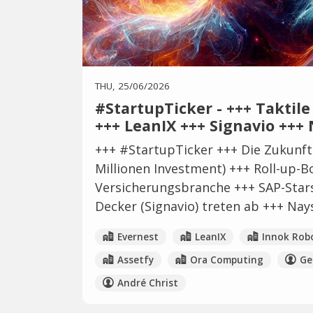
THU, 25/06/2026
#StartupTicker - +++ Taktil
+++ LeanIX +++ Signavio +++ 
+++ #StartupTicker +++ Die Zukunft 
Millionen Investment) +++ Roll-up-B
Versicherungsbranche +++ SAP-Stars
Decker (Signavio) treten ab +++ Nays
Evernest
LeanIX
Innok Rob
Assetfy
Ora Computing
Ge
André Christ