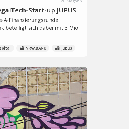
VC Magazin
egalTech-Start-up JUPUS
es-A-Finanzierungsrunde
 beteiligt sich dabei mit 3 Mio.
apital
NRW.BANK
Jupus