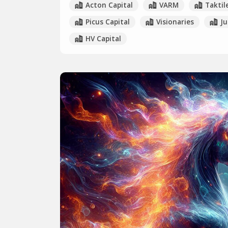
Acton Capital
VARM
Taktil
Picus Capital
Visionaries
Ju
HV Capital