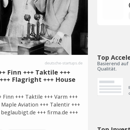
Top Accel
Basierend auf 
deutsche-startups.de
Qualität.
++ Finn +++ Taktile +++
+++ Flagright +++ House
 Finn +++ Taktile +++ Varm +++
 Maple Aviation +++ Talentir +++
 beglaubigt.de +++ firma.de +++
Top Inves