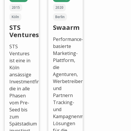
2015
2020
Köln
Berlin
STS
Swaarm
Ventures
Performance-
basierte
STS
Marketing-
Ventures
Plattform,
ist eine in
die
Köln
Agenturen,
ansässige
Werbetreibenden
Investmentfirma,
und
die in alle
Partnern
Phasen
Tracking-
vom Pre-
und
Seed bis
Kampagnenmanagement-
zum
Lösungen
Spätstadium
für die
investiert.