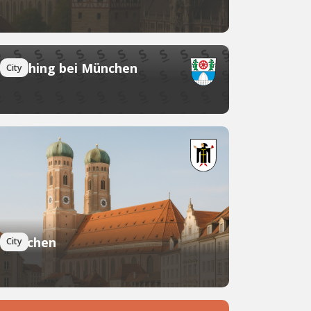
Garching bei München
City
München
City