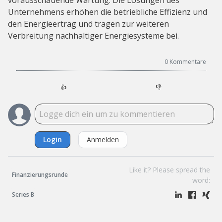
vorausschauende Wartung. Die Lösungen des
Unternehmens erhöhen die betriebliche Effizienz und
den Energieertrag und tragen zur weiteren
Verbreitung nachhaltiger Energiesysteme bei.
0
Kommentare
👍
👎
Login
Anmelden
Like it? Please spread the
Finanzierungsrunde
word:
Series B