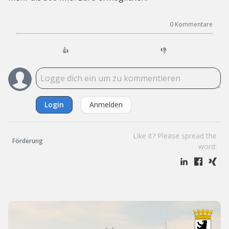
0
Kommentare
👍
👎
Login
Anmelden
Like it? Please spread the
Förderung
word: