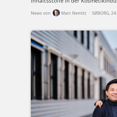
Inhaltsstoffe in der Kosmetikindu
News von
Marc Nemitz
·
SØBORG, 24. 