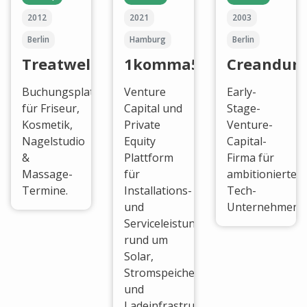
2012
2021
2003
Berlin
Hamburg
Berlin
Treatwell
1komma5°
Creandum
Buchungsplattform
Venture
Early-
für Friseur,
Capital und
Stage-
Kosmetik,
Private
Venture-
Nagelstudio
Equity
Capital-
&
Plattform
Firma für
Massage-
für
ambitionierte
Termine.
Installations-
Tech-
und
Unternehmen.
Serviceleistungen
rund um
Solar,
Stromspeicher
und
Ladeinfrastruktur.