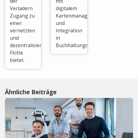
der
mit
Verladern
digitalem
Zugang zu
Kartenmanagement
einer
und
vernetzten
Integration
und
in
dezentralisierten
Buchhaltungssoftware.
Flotte
bietet.
Ähnliche Beiträge