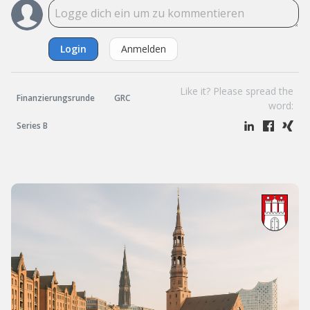
Login
Anmelden
Like it? Please spread the
Finanzierungsrunde
GRC
word:
Series B