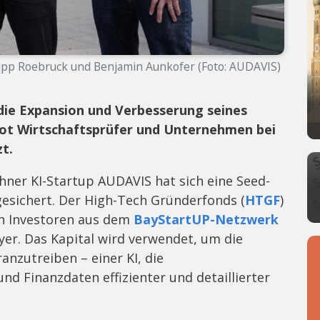
lipp Roebruck und Benjamin Aunkofer (Foto: AUDAVIS)
die Expansion und Verbesserung seines
-Pilot Wirtschaftsprüfer und Unternehmen bei
t.
ner KI-Startup AUDAVIS hat sich eine Seed-
gesichert. Der High-Tech Gründerfonds (
HTGF
)
ch Investoren aus dem
BayStartUP-Netzwerk
er. Das Kapital wird verwendet, um die
ranzutreiben – einer KI, die
und Finanzdaten effizienter und detaillierter