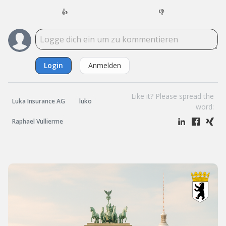
👍
👎
Login
Anmelden
Like it? Please spread the
Luka Insurance AG
luko
word:
Raphael Vullierme