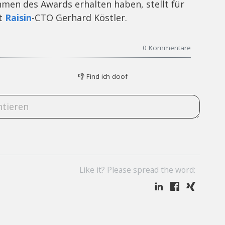
en des Awards erhalten haben, stellt für
gt
Raisin
-CTO Gerhard Köstler.
0
Kommentare
👎
Find ich doof
Like it? Please spread the word: