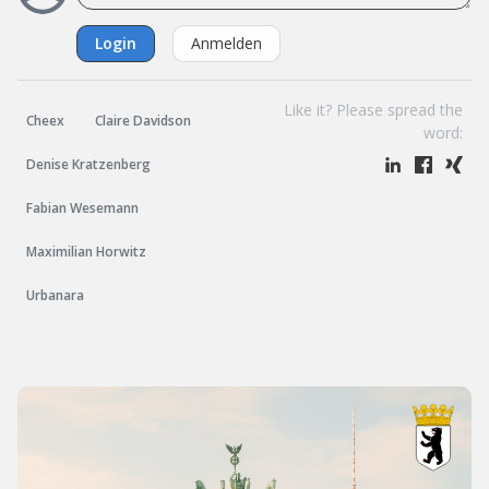
Login
Anmelden
Like it? Please spread the
Cheex
Claire Davidson
word:
Denise Kratzenberg
Fabian Wesemann
Maximilian Horwitz
Urbanara