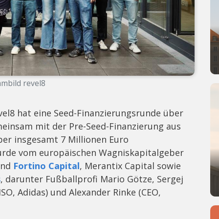
mbild revel8
evel8 hat eine Seed-Finanzierungsrunde über
meinsam mit der Pre-Seed-Finanzierung aus
er insgesamt 7 Millionen Euro
urde vom europäischen Wagniskapitalgeber
ind
Fortino Capital
, Merantix Capital sowie
s
, darunter Fußballprofi Mario Götze, Sergej
ISO, Adidas) und Alexander Rinke (CEO,