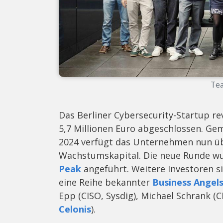
Tea
Das Berliner Cybersecurity-Startup r
5,7 Millionen Euro abgeschlossen. Ge
2024 verfügt das Unternehmen nun üb
Wachstumskapital. Die neue Runde w
Peak
angeführt. Weitere Investoren s
eine Reihe bekannter
Business Angel
Epp (CISO, Sysdig), Michael Schrank (C
Celonis
).