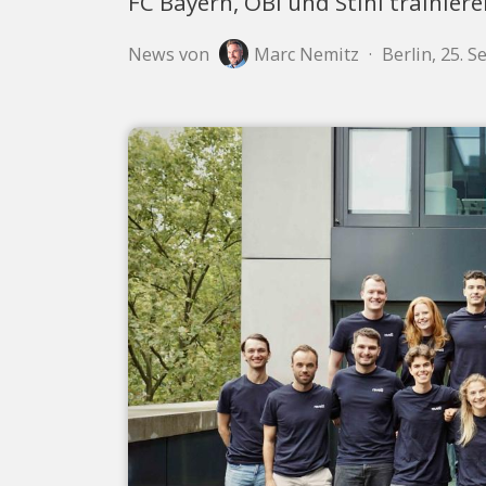
FC Bayern, OBI und Stihl trainier
News von
Marc Nemitz
·
Berlin, 25. 