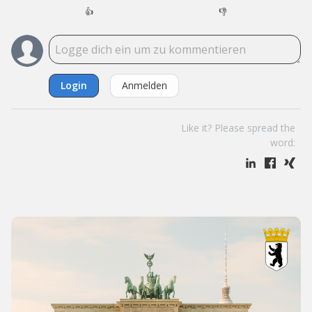
👍
👎
Login
Anmelden
Like it? Please spread the
word: