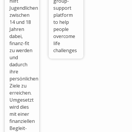
hilft
group-
Jugendlichen
support
zwischen
platform
14 und 18
to help
Jahren
people
dabei,
overcome
finanz-fit
life
zu werden
challenges
und
dadurch
ihre
persönlichen
Ziele zu
erreichen.
Umgesetzt
wird dies
mit einer
finanziellen
Begleit-