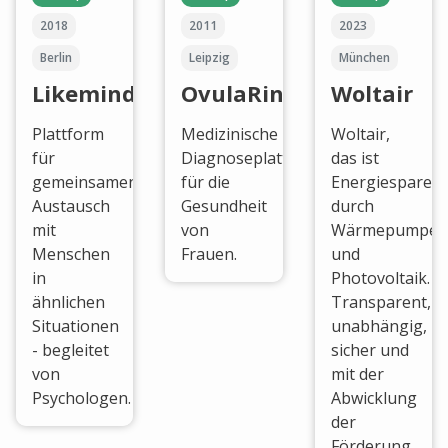
2018
2011
2023
Berlin
Leipzig
München
Likeminded
OvulaRing
Woltair
Plattform
Medizinische
Woltair,
für
Diagnoseplattform
das ist
gemeinsamen
für die
Energiesparen
Austausch
Gesundheit
durch
mit
von
Wärmepumpen
Menschen
Frauen.
und
in
Photovoltaik.
ähnlichen
Transparent,
Situationen
unabhängig,
- begleitet
sicher und
von
mit der
Psychologen.
Abwicklung
der
Förderung.