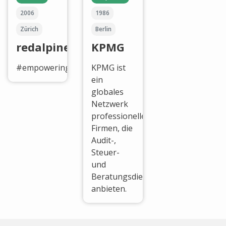
2006
1986
Zürich
Berlin
redalpine
KPMG
#empoweringGameChangers
KPMG ist
ein
globales
Netzwerk
professioneller
Firmen, die
Audit-,
Steuer-
und
Beratungsdienstleistungen
anbieten.