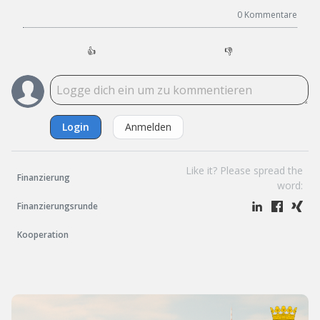
0
Kommentare
👍
👎
Login
Anmelden
Like it? Please spread the
Finanzierung
word:
Finanzierungsrunde
Kooperation