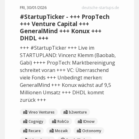
FRI, 30/01/2026
deutsche-startups.de
#StartupTicker - +++ PropTech
+++ Venture Capital +++
GeneralMind +++ Konux +++
DHDL +++
+++ #StartupTicker +++ Live im
STARTUPLAND: Vincenz Klemm (Baobab,
Gabi) ++++ PropTech: Marktbereinigung
schreitet voran +++ VC: Überraschend
viele Fonds +++ Unbedingt merken:
GeneralMind +++ Konux wächst auf 9,5
Millionen Umsatz +++ DHDL kommt
zurück +++
Vireo Ventures
b2venture
Cognigy
RobCo
IDnow
Recare
Mozaik
Octonomy