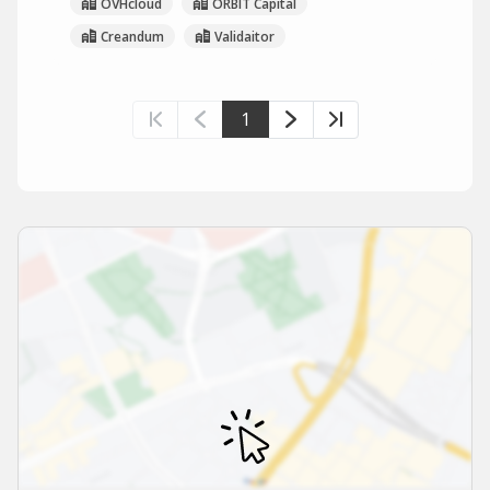
OVHcloud
ORBIT Capital
Creandum
Validaitor
1