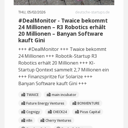
THU, 05/02/2026
deutsche-startups.de
#DealMonitor - Twaice bekommt
24 Millionen – R3 Robotics erhält
20 Millionen – Banyan Software
kauft Gini
+++ #DealMonitor +++ Twaice bekommt
24 Millionen +++ Robotik-Startup R3
Robotics erhält 20 Millionen +++ KI-
Startup Qontext sammelt 2,7 Millionen ein
+++ Finanzspritze für Solarize +++
Banyan Software kauft Gini +++
TWAICE
main incubator
Future Energy Ventures
BONVENTURE
Cognigy
CHECK24
Picus Capital
n8n
Cherry Ventures