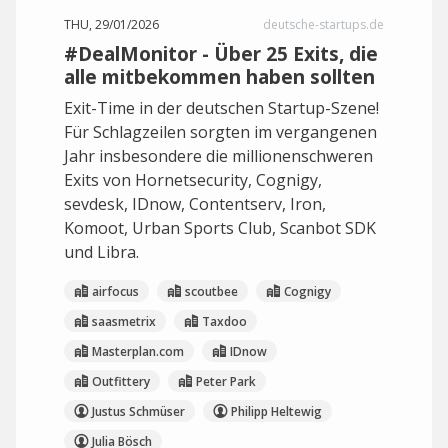
THU, 29/01/2026
deutsche-startups.de
#DealMonitor - Über 25 Exits, die
alle mitbekommen haben sollten
Exit-Time in der deutschen Startup-Szene!
Für Schlagzeilen sorgten im vergangenen
Jahr insbesondere die millionenschweren
Exits von Hornetsecurity, Cognigy,
sevdesk, IDnow, Contentserv, Iron,
Komoot, Urban Sports Club, Scanbot SDK
und Libra.
airfocus
scoutbee
Cognigy
saasmetrix
Taxdoo
Masterplan.com
IDnow
Outfittery
Peter Park
Justus Schmüser
Philipp Heltewig
Julia Bösch