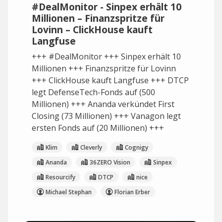
#DealMonitor - Sinpex erhält 10
Millionen – Finanzspritze für
Lovinn – ClickHouse kauft
Langfuse
+++ #DealMonitor +++ Sinpex erhält 10
Millionen +++ Finanzspritze für Lovinn
+++ ClickHouse kauft Langfuse +++ DTCP
legt DefenseTech-Fonds auf (500
Millionen) +++ Ananda verkündet First
Closing (73 Millionen) +++ Vanagon legt
ersten Fonds auf (20 Millionen) +++
Klim
Cleverly
Cognigy
Ananda
36ZERO Vision
Sinpex
Resourcify
DTCP
nice
Michael Stephan
Florian Erber