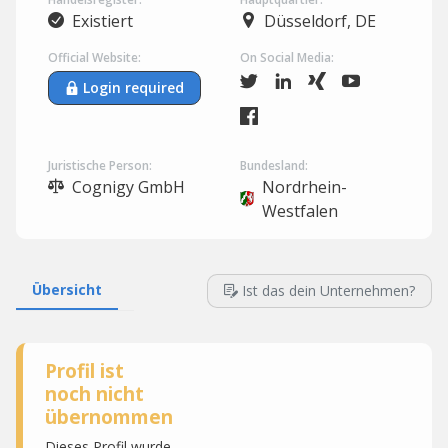
Existiert
Düsseldorf, DE
Official Website:
On Social Media:
Login required
Juristische Person:
Bundesland:
Cognigy GmbH
Nordrhein-
Westfalen
Übersicht
Ist das dein Unternehmen?
Profil ist
noch nicht
übernommen
Dieses Profil wurde