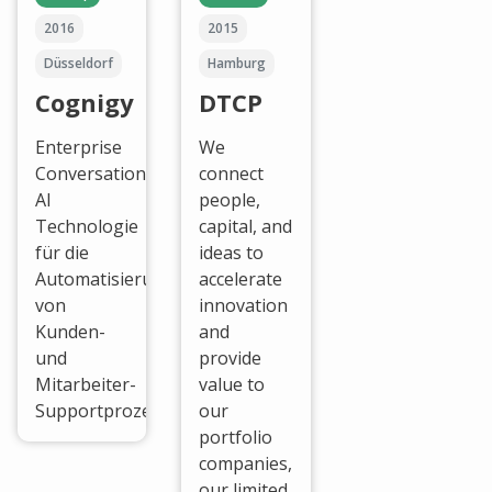
2016
2015
Düsseldorf
Hamburg
Cognigy
DTCP
Enterprise
We
Conversational
connect
AI
people,
Technologie
capital, and
für die
ideas to
Automatisierung
accelerate
von
innovation
Kunden-
and
und
provide
Mitarbeiter-
value to
Supportprozessen.
our
portfolio
companies,
our limited