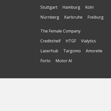
Stuttgart
Hamburg
Köln
Nürnberg
Karlsruhe
Freiburg
The Female Company
Creditshelf
HTGF
Vialytics
Laserhub
Targomo
Amorelie
Forto
Motor AI
© Startbase
GmbH 2026
Startseite
Sitemap
Geokarte
Datenschutzerklärung