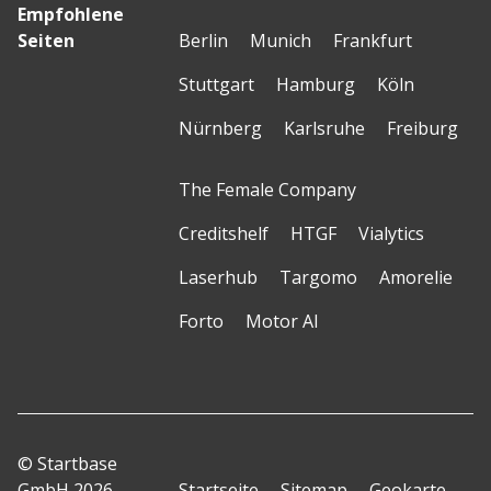
Empfohlene
Seiten
Berlin
Munich
Frankfurt
Stuttgart
Hamburg
Köln
Nürnberg
Karlsruhe
Freiburg
The Female Company
Creditshelf
HTGF
Vialytics
Laserhub
Targomo
Amorelie
Forto
Motor AI
© Startbase
GmbH 2026
Startseite
Sitemap
Geokarte