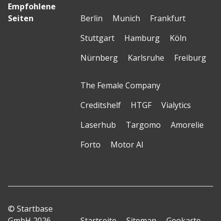
Empfohlene
Seiten
Berlin
Munich
Frankfurt
Stuttgart
Hamburg
Köln
Nürnberg
Karlsruhe
Freiburg
The Female Company
Creditshelf
HTGF
Vialytics
Laserhub
Targomo
Amorelie
Forto
Motor AI
© Startbase
GmbH 2026
Startseite
Sitemap
Geokarte