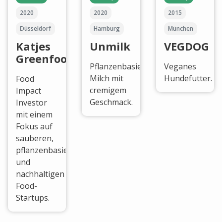
2020
2020
2015
Düsseldorf
Hamburg
München
Katjes
Unmilk
VEGDOG
Greenfood
Pflanzenbasierte
Veganes
Milch mit
Hundefutter.
Food
cremigem
Impact
Geschmack.
Investor
mit einem
Fokus auf
sauberen,
pflanzenbasierten
und
nachhaltigen
Food-
Startups.