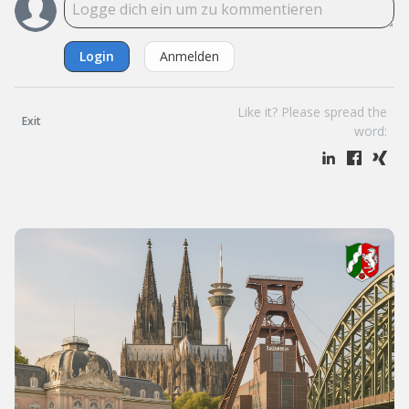
Login
Anmelden
Like it? Please spread the
Exit
word: