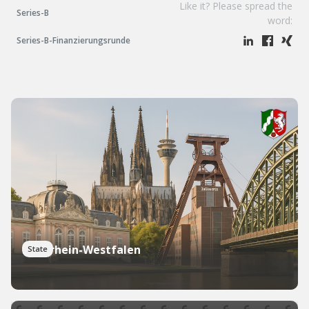
Like it? Please spread the
Series-B
word:
Series-B-Finanzierungsrunde
Nordrhein-Westfalen
State