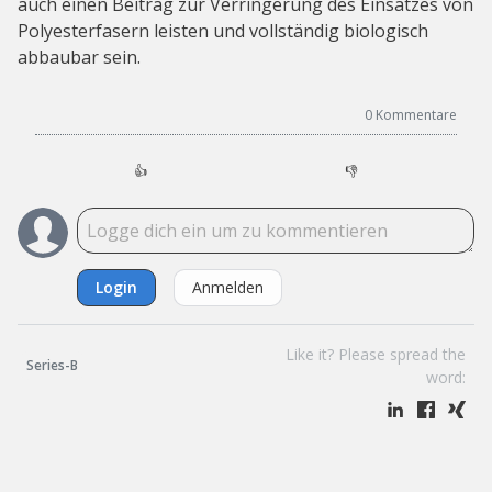
auch einen Beitrag zur Verringerung des Einsatzes von
Polyesterfasern leisten und vollständig biologisch
abbaubar sein.
0
Kommentare
👍
👎
Login
Anmelden
Like it? Please spread the
Series-B
word: