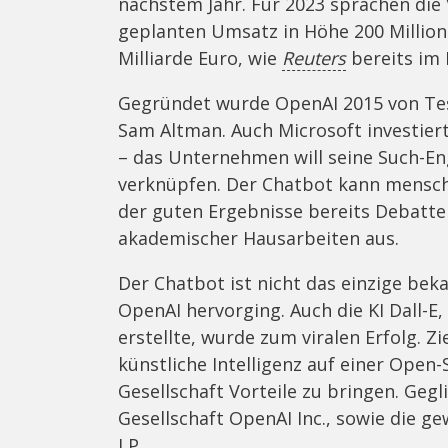
nächstem Jahr. Für 2023 sprachen die
geplanten Umsatz in Höhe 200 Million
Milliarde Euro, wie
Reuters
bereits im
Gegründet wurde OpenAI 2015 von Te
Sam Altman. Auch Microsoft investierte
– das Unternehmen will seine Such-En
verknüpfen. Der Chatbot kann mensch
der guten Ergebnisse bereits Debatte
akademischer Hausarbeiten aus.
Der Chatbot ist nicht das einzige be
OpenAI hervorging. Auch die KI Dall-E
erstellte, wurde zum viralen Erfolg. Z
künstliche Intelligenz auf einer Open
Gesellschaft Vorteile zu bringen. Gegli
Gesellschaft OpenAI Inc., sowie die g
LP.