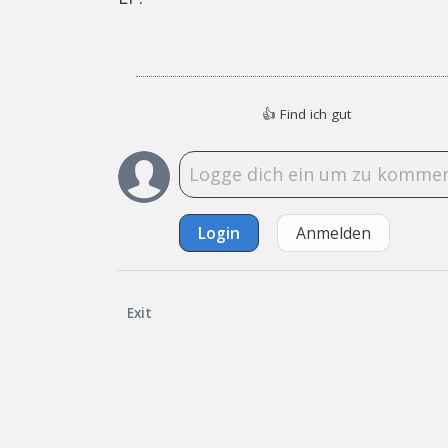
👍
Find ich gut
Login
Anmelden
Exit