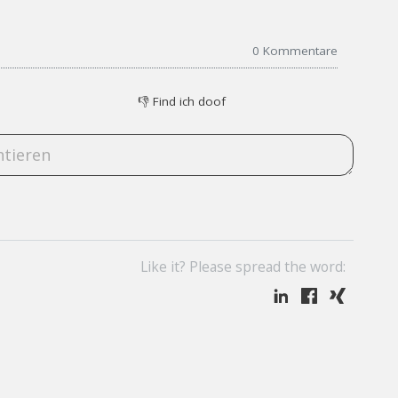
0
Kommentare
👎
Find ich doof
Like it? Please spread the word: