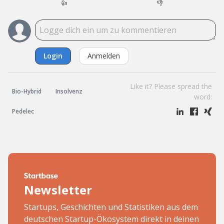
👍
👎
Login
Anmelden
Like it? Please spread the
Bio-Hybrid
Insolvenz
word:
Pedelec
Newsletter
Startups, Geschichten und Statistiken aus dem
deutschen Startup-Ökosystem direkt in deinen