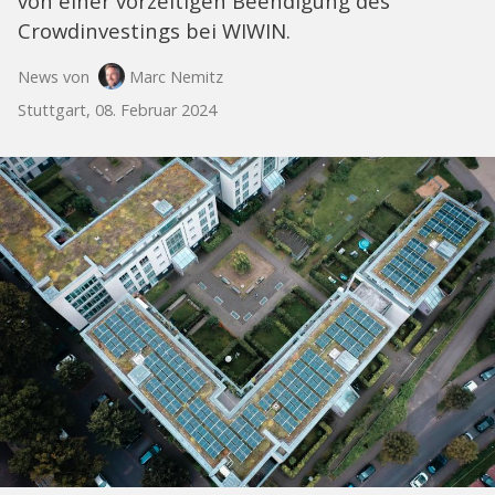
von einer vorzeitigen Beendigung des
Crowdinvestings bei WIWIN.
News von
Marc Nemitz
Stuttgart, 08. Februar 2024