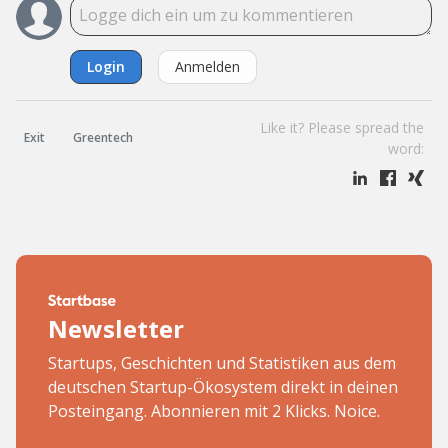
Login
Anmelden
Like it? Please spread the
Exit
Greentech
word:
Newsletter
Startups, Geschichten und Statistiken aus dem
deutschen Startup-Ökosystem direkt in deinen
Posteingang. Abonnieren mit 2 Klicks. Noice.