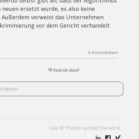
veroo selbst gibt an, dass der Algorithmus
 neuen ersetzt wurde, es also keine
. Außerdem verweist das Unternehmen
skriminierung vor dem Gericht verhandelt
0
Kommentare
👎
Find ich doof
Like it? Please spread the word: